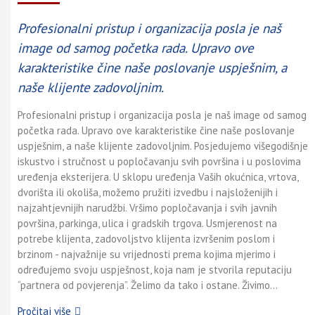
Profesionalni pristup i organizacija posla je naš
image od samog početka rada. Upravo ove
karakteristike čine naše poslovanje uspješnim, a
naše klijente zadovoljnim.
Profesionalni pristup i organizacija posla je naš image od samog
početka rada. Upravo ove karakteristike čine naše poslovanje
uspješnim, a naše klijente zadovoljnim. Posjedujemo višegodišnje
iskustvo i stručnost u popločavanju svih površina i u poslovima
uređenja eksterijera. U sklopu uređenja Vaših okućnica, vrtova,
dvorišta ili okoliša, možemo pružiti izvedbu i najsloženijih i
najzahtjevnijih narudžbi. Vršimo popločavanja i svih javnih
površina, parkinga, ulica i gradskih trgova. Usmjerenost na
potrebe klijenta, zadovoljstvo klijenta izvršenim poslom i
brzinom - najvažnije su vrijednosti prema kojima mjerimo i
određujemo svoju uspješnost, koja nam je stvorila reputaciju
“partnera od povjerenja”. Želimo da tako i ostane. Živimo...
Pročitaj više