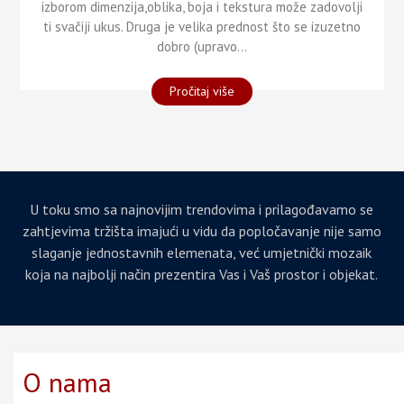
izborom dimenzija,oblika, boja i tekstura može zadovolji
ti svačiji ukus. Druga je velika prednost što se izuzetno
dobro (upravo...
"Popločavanje"
Pročitaj više
U toku smo sa najnovijim trendovima i prilagođavamo se
zahtjevima tržišta imajući u vidu da popločavanje nije samo
slaganje jednostavnih elemenata, već umjetnički mozaik
koja na najbolji način prezentira Vas i Vaš prostor i objekat.
O nama