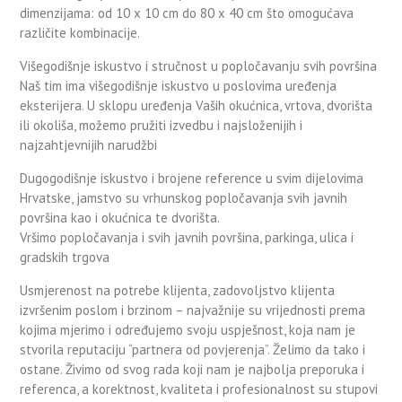
dimenzijama: od 10 x 10 cm do 80 x 40 cm što omogućava
različite kombinacije.
Višegodišnje iskustvo i stručnost u popločavanju svih površina
Naš tim ima višegodišnje iskustvo u poslovima uređenja
eksterijera. U sklopu uređenja Vaših okućnica, vrtova, dvorišta
ili okoliša, možemo pružiti izvedbu i najsloženijih i
najzahtjevnijih narudžbi
Dugogodišnje iskustvo i brojene reference u svim dijelovima
Hrvatske, jamstvo su vrhunskog popločavanja svih javnih
površina kao i okućnica te dvorišta.
Vršimo popločavanja i svih javnih površina, parkinga, ulica i
gradskih trgova
Usmjerenost na potrebe klijenta, zadovoljstvo klijenta
izvršenim poslom i brzinom – najvažnije su vrijednosti prema
kojima mjerimo i određujemo svoju uspješnost, koja nam je
stvorila reputaciju “partnera od povjerenja”. Želimo da tako i
ostane. Živimo od svog rada koji nam je najbolja preporuka i
referenca, a korektnost, kvaliteta i profesionalnost su stupovi