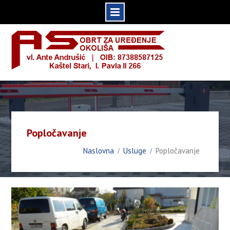
Skip
to
content
Popločavanje
Naslovna
Usluge
Popločavanje