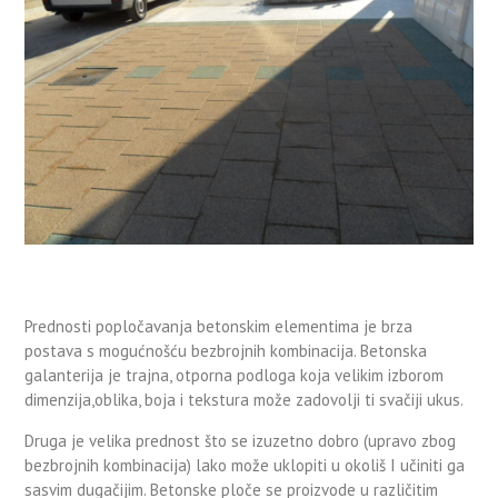
Prednosti popločavanja betonskim elementima je brza
postava s mogućnošću bezbrojnih kombinacija. Betonska
galanterija je trajna, otporna podloga koja velikim izborom
dimenzija,oblika, boja i tekstura može zadovolji ti svačiji ukus.
Druga je velika prednost što se izuzetno dobro (upravo zbog
bezbrojnih kombinacija) lako može uklopiti u okoliš I učiniti ga
sasvim dugačijim. Betonske ploče se proizvode u različitim