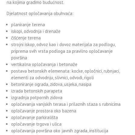
na kojima gradimo budućnost.
Djelatnost opločavanja obuhvaća:
planiranje terena
iskopi, odvodnja i drenaže
čišćenje terena
strojni iskop, odvoz kao i dovoz materijala za podlogu,
priprema svih vrsta podloga za pravilno opločavanje
površina
vertikalna opločavanja i betonaže
postava betonskih elemenata: kocke, opločnici, rubnjaci,
elementi za odvodnju, slivnici, odvodi, rigoli
betoniranje ograda, zidova, usjeka, nasipa
izrada betonskih parapeta
izgradnja potpornih zidova
opločavanja vanjskih terasa i prilaznih staza s rubnicima
opločavanje prostora oko bazena
opločavanje parkirališta
opločavanje trgova i ulica
opločavanja površina oko javnih zgrada, institucija