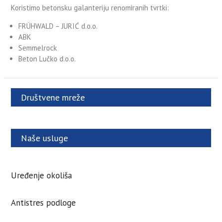
Koristimo betonsku galanteriju renomiranih tvrtki:
FRÜHWALD – JURIĆ d.o.o.
ABK
Semmelrock
Beton Lučko d.o.o.
Društvene mreže
Naše usluge
Uređenje okoliša
Antistres podloge