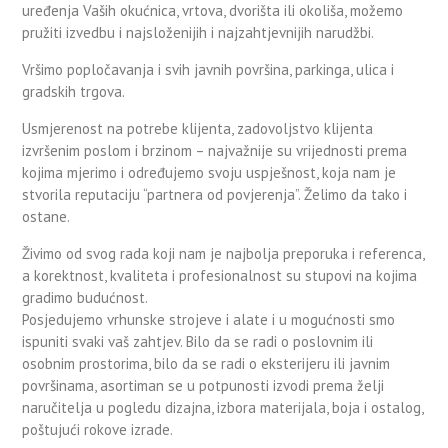
uređenja Vaših okućnica, vrtova, dvorišta ili okoliša, možemo
pružiti izvedbu i najsloženijih i najzahtjevnijih narudžbi.
Vršimo popločavanja i svih javnih površina, parkinga, ulica i
gradskih trgova.
Usmjerenost na potrebe klijenta, zadovoljstvo klijenta
izvršenim poslom i brzinom – najvažnije su vrijednosti prema
kojima mjerimo i određujemo svoju uspješnost, koja nam je
stvorila reputaciju “partnera od povjerenja”. Želimo da tako i
ostane.
Živimo od svog rada koji nam je najbolja preporuka i referenca,
a korektnost, kvaliteta i profesionalnost su stupovi na kojima
gradimo budućnost.
Posjedujemo vrhunske strojeve i alate i u mogućnosti smo
ispuniti svaki vaš zahtjev. Bilo da se radi o poslovnim ili
osobnim prostorima, bilo da se radi o eksterijeru ili javnim
površinama, asortiman se u potpunosti izvodi prema želji
naručitelja u pogledu dizajna, izbora materijala, boja i ostalog,
poštujući rokove izrade.